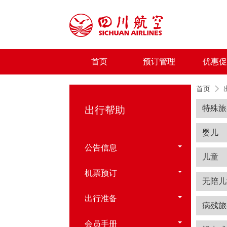
首页
预订管理
优惠促
首页
特殊旅
出行帮助
婴儿
公告信息
儿童
机票预订
无陪儿
出行准备
病残旅
会员手册