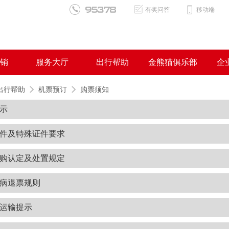
有奖问答
移动端
销
服务大厅
出行帮助
金熊猫俱乐部
企
出行帮助
机票预订
购票须知
示
件及特殊证件要求
购认定及处置规定
病退票规则
运输提示