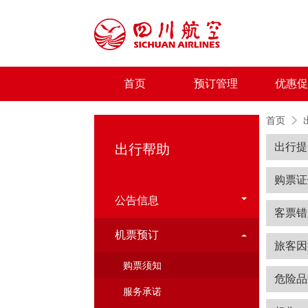
首页
预订管理
优惠促
首页
出行提
出行帮助
购票证
公告信息
客票错
机票预订
旅客因
购票须知
危险品
服务承诺