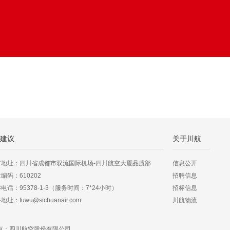
建议
关于川航
寄地址：四川省成都市双流国际机场-四川航空大厦品质部
信息公开
编码：610202
招聘信息
电话：95378-1-3（服务时间：7*24小时）
招标信息
地址：fuwu@sichuanair.com
川航物流
有：四川航空股份有限公司