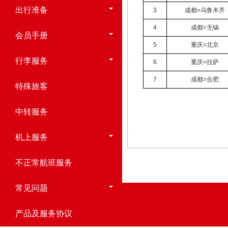
出行准备
3
成都=乌鲁木齐
4
成都=无锡
会员手册
5
重庆=北京
行李服务
6
重庆=拉萨
7
成都=合肥
特殊旅客
中转服务
机上服务
不正常航班服务
常见问题
产品及服务协议