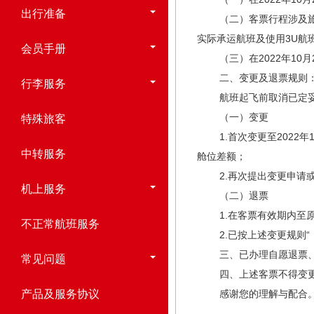
出行准备
（二）客票行程涉及旅行日
实际承运航班及使用3U航
会员手册
（三）在2022年10月
二、变更及退票规则
行李服务
航班起飞前取消已定妥座
（一）变更
特殊旅客
1.首次变更至2022年
中转服务
舱位差额；
2.再次提出变更申请或
机上服务
（二）退票
1.在客票有效期内至原
不正常航班服务
2.已按上述变更规则“（
三、已办理自愿退票、变
常见问题
四、上述客票不得变更航
产品及服务协议
感谢您的理解与配合