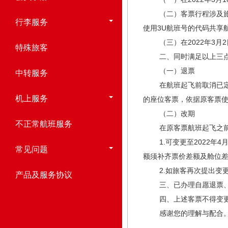
（二）客票行程涉及旅行日
行李服务
使用3U航班号的代码共享
（三）在2022年3月2
特殊旅客
二、同时满足以上三点
（一）退票
中转服务
在航班起飞前取消已定妥
机上服务
的座位客票，依据原客票
（二）改期
不正常航班服务
在原客票航班起飞之前
1.可变更至2022年4
常见问题
额须补齐票价差额及舱位
2.如旅客再次提出变更
产品及服务协议
三、已办理自愿退票、变
四、上述客票不得变更航
感谢您的理解与配合