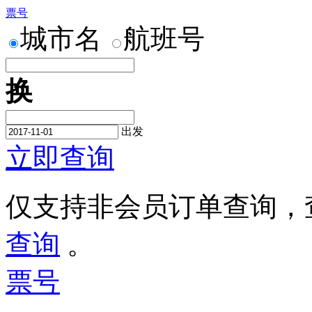
票号
城市名
航班号
票号
身份证号
护照号
换
出发
出发
立即查询
获取短信验证码
确定
仅支持非会员订单查询，
查询
。
票号